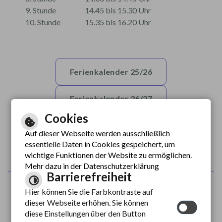
9. Stunde
14.45 bis 15.30 Uhr
10. Stunde
15.35 bis 16.20 Uhr
Ferienkalender 25/26
Ferienkalender 26/27
Cookies
Ferienkalender 27/28
Auf dieser Webseite werden ausschließlich
essentielle Daten in Cookies gespeichert, um
wichtige Funktionen der Website zu ermöglichen.
Mehr dazu in der Datenschutzerklärung
Barrierefreiheit
Inhalt
Hier können Sie die Farbkontraste auf
Impressum
dieser Webseite erhöhen. Sie können
Datenschutzerklärung
diese Einstellungen über den Button
Erklärung zur Barrierefreiheit