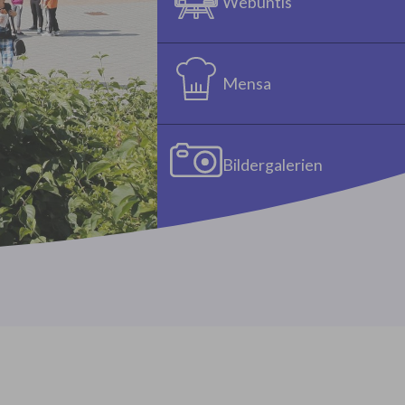
Webuntis
Mensa
Bildergalerien