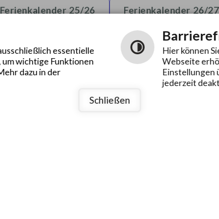
Ferienkalender 25/26
Ferienkalender 26/2
Barrieref
Ferienkalender 27/28
usschließlich essentielle
Hier können Si
, um wichtige Funktionen
Webseite erhöh
Mehr dazu in der
Einstellungen 
jederzeit deakt
rung zur Barrierefreiheit
Barrierefreie Ansicht
Social M
Schließen