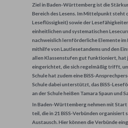
Ziel in Baden-Württemberg ist die
Stärku
Bereich des Lesens. Im Mittelpunkt steht 
Leseflüssigkeit) sowie der
Lesefähigkeite
einheitlichen und systematischen Lesecur
nachweislich lernförderliche Elemente im L
mithilfe von Lautlesetandems und den Ein
allen Klassenstufen gut funktioniert, ha
eingerichtet, die sich regelmäßig trifft, 
Schule hat zudem eine BiSS-Ansprechperso
Schule dabei unterstützt, das BiSS-Lese
an der Schule heißen Tamara Spaun und S
In Baden-Württemberg nehmen mit Start 
teil, die in 21 BiSS-Verbünden organisier
Austausch. Hier können die Verbünde ei