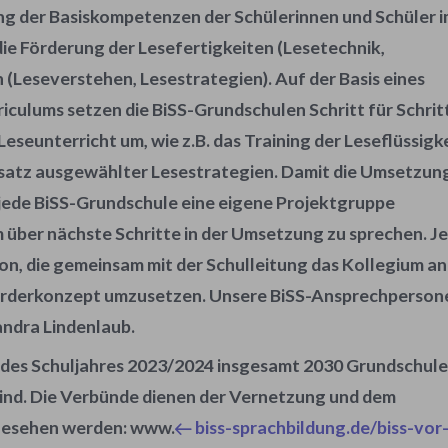
ng der Basiskompetenzen
der Schülerinnen und Schüler 
die
Förderung der Lesefertigkeiten
(Lesetechnik,
n
(Leseverstehen, Lesestrategien). Auf der Basis eines
riculums
setzen die BiSS-Grundschulen Schritt für Schrit
eseunterricht um, wie z.B. das Training der Leseflüssigk
satz ausgewählter Lesestrategien. Damit die Umsetzung
t jede BiSS-Grundschule eine eigene Projektgruppe
um über nächste Schritte in der Umsetzung zu sprechen. J
n, die gemeinsam mit der Schulleitung das Kollegium an
förderkonzept umzusetzen. Unsere BiSS-Ansprechperson
andra Lindenlaub.
des Schuljahres 2023/2024 insgesamt 2030 Grundschul
t sind. Die Verbünde dienen der Vernetzung und dem
ngesehen werden: www.
biss-sprachbildung.de/biss-vor