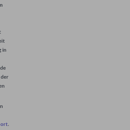
im
t
eit
 in
ede
 der
en
en
-ort
.